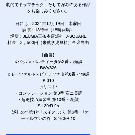
劇的でドラマチック、そして深みのある作品
をお楽しみください。
日にち：2024年12月19日 木曜日
開演：18時半（18時開場）
場所：JEUGIA三条本店5階 J-SQUARE
料金：2，500円（未就学児無料）全席自由
【曲目】
♫バッハ/ パルティータ第2番 ハ短調
BWV826
♫モーツァルト / ピアノソナタ第8番 イ短調
K.310
♫リスト/
・コンソレーション 第3番 変ニ長調
・超絶技巧練習曲 第10番 ヘ短調
S.139/R.2b
・巡礼の年第1年 ｢スイス｣より 第6番 ｢オ
ーベルマンの谷｣ S.160/R.10