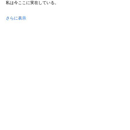
私は今ここに実在している。
さらに表示
このイベントをシェア
作野朋果Official Websiteをご覧くださり
ありがとうございます。
音楽を通して、
皆様とのご縁を
深め広げていけることが
​私にとって最大の喜びであり
​活動の原動力になっています。