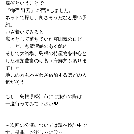
帰省ということで
『御宿 野乃』に宿泊しました。
ネットで探し、良さそうだなと思い予
約。
いざ着いてみると
広々として落ちていた雰囲気のロビ
ー、どこも清潔感のある館内
そして大浴場、島根の特産物を中心と
した種類豊富の朝食（海鮮丼もありま
す）✨
地元の方もわざわざ宿泊するほどの人
気だそう。
もし、島根県松江市にご旅行の際は
一度行ってみて下さい🌈
～次回の公演については現在検討中で
す。是非、お楽しみに♡～